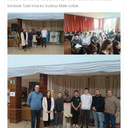
tanáraik Toldi Imre és Surányi Máté voltak.