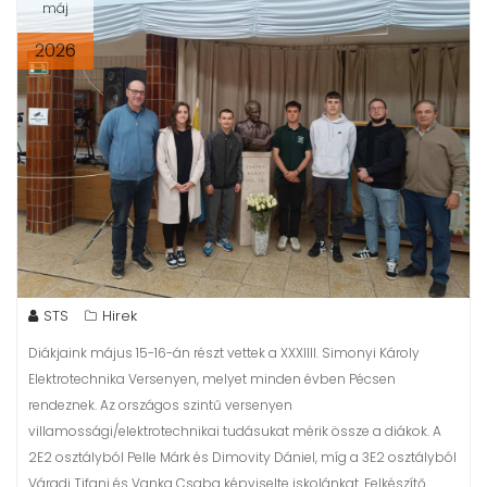
máj
2026
STS
Hirek
Diákjaink május 15-16-án részt vettek a XXXIIII. Simonyi Károly
Elektrotechnika Versenyen, melyet minden évben Pécsen
rendeznek. Az országos szintű versenyen
villamossági/elektrotechnikai tudásukat mérik össze a diákok. A
2E2 osztályból Pelle Márk és Dimovity Dániel, míg a 3E2 osztályból
Váradi Tifani és Vanka Csaba képviselte iskolánkat. Felkészítő