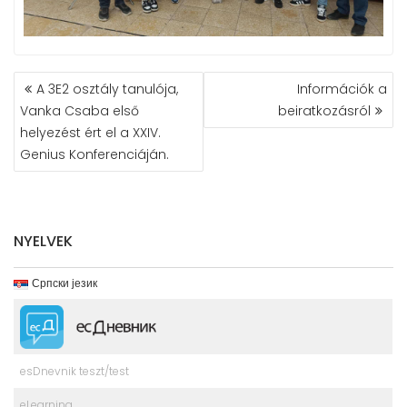
BEJEGYZÉS
A 3E2 osztály tanulója,
Információk a
NAVIGÁCIÓ
Vanka Csaba első
beiratkozásról
helyezést ért el a XXIV.
Genius Konferenciáján.
NYELVEK
Српски језик
esDnevnik teszt/test
eLearning