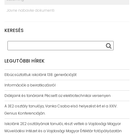
Javne nabavke dokumenti
KERESÉS
LEGUTÓBBI HÍREK
Elbúcsúztattuk iskolánk 138. generációját
Információk a beiratkozásról
Diákjaink és tanáraink Pécsett az elektrotechnikai versenyen
A 3E2 osztály tanulója, Vanka Csaba első helyezést ért el a XXIV.
Genius Konferenciáján.
Iskolánk 2E2 osztályának tanulói, részt vettek a Vajdasági Magyar
Művelődési Intézet és a Vajdasági Magyar Értéktár fotópályázatán