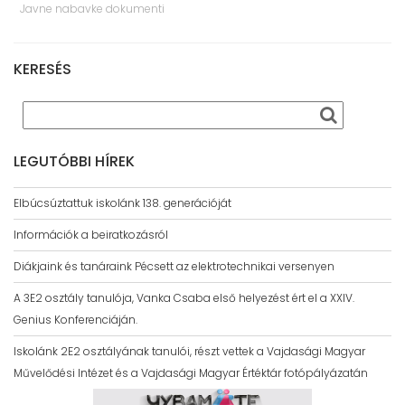
Javne nabavke dokumenti
KERESÉS
LEGUTÓBBI HÍREK
Elbúcsúztattuk iskolánk 138. generációját
Információk a beiratkozásról
Diákjaink és tanáraink Pécsett az elektrotechnikai versenyen
A 3E2 osztály tanulója, Vanka Csaba első helyezést ért el a XXIV.
Genius Konferenciáján.
Iskolánk 2E2 osztályának tanulói, részt vettek a Vajdasági Magyar
Művelődési Intézet és a Vajdasági Magyar Értéktár fotópályázatán