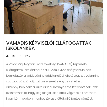
VAMADIS KÉPVISELŐI ELLÁTOGATTAK
ISKOLÁNKBA
STS
Hirek
A Vajdasági Magyar Diákszövetség (VAMADIS) képviselői
ellátogattak iskolánkba, és a 4E2 és 4M2 osztály tanulóinak
bemutatták a vajdasági továbbtanulási lehetőségeket, valamint
azokat az ösztöndíjakat, amelyeket igénybe vehetnek,
amennyiben nem a külföldi tanulmányok mellett döntenek. Ezek
az információk nagy segítséget jelentettek végzőseink számára,
hogy könnyebben meghozzák az előttük álló fontos döntést.