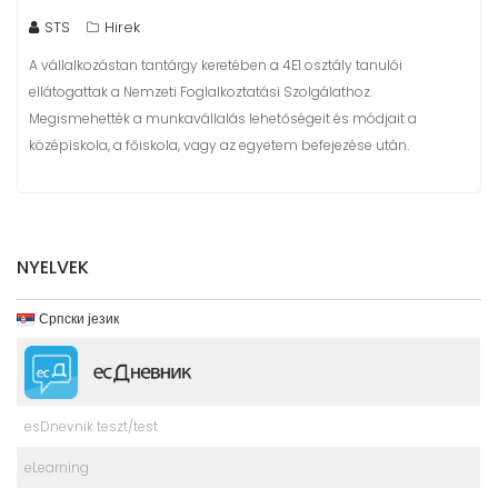
STS
Hirek
A vállalkozástan tantárgy keretében a 4E1 osztály tanulói
ellátogattak a Nemzeti Foglalkoztatási Szolgálathoz.
Megismehették a munkavállalás lehetőségeit és módjait a
középiskola, a főiskola, vagy az egyetem befejezése után.
NYELVEK
Српски језик
esDnevnik teszt/test
eLearning