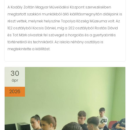
A Kodály Zoltán Magyar Művelődési Központ szervezésében
megtartott szakköri munkákból álló kiállításmegnyitón diákjaink is
részt vettek, melynek helyszíne Topolya Község Múzeuma volt. Az
1E2 osztályból Kocsis Dániel, míg a 2E2 osztályból Rostás Dávid
és Tot Márk olvastak fel szöveget a horgolás és a gyertyaöntés
történetéről és technikáiról. Az iskola néhány osztálya is
megtekintette a kiállítást.
30
ápr
2026