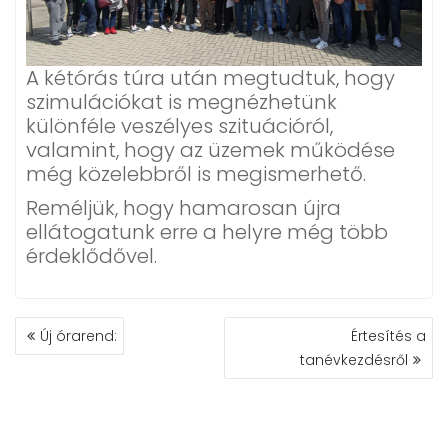
A kétórás túra után megtudtuk, hogy
szimulációkat is megnézhetünk
különféle veszélyes szituációról,
valamint, hogy az üzemek működése
még közelebbről is megismerhető.
Reméljük, hogy hamarosan újra
ellátogatunk erre a helyre még több
érdeklődővel.
BEJEGYZÉS
Új órarend:
Értesítés a
NAVIGÁCIÓ
tanévkezdésről