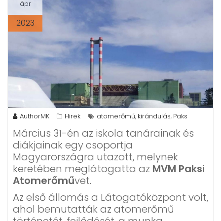
ápr
2023
AuthorMK
Hirek
atomerőmű
kirándulás
Paks
,
,
Március 31-én az iskola tanárainak és
diákjainak egy csoportja
Magyarországra utazott, melynek
keretében meglátogatta az
MVM Paksi
Atomerőmű
vet.
Az első állomás a Látogatóközpont volt,
ahol bemutatták az atomerőmű