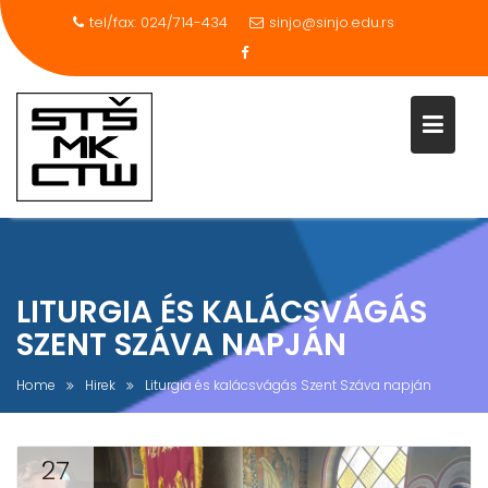
tel/fax: 024/714-434
sinjo@sinjo.edu.rs
Skip
to
content
LITURGIA ÉS KALÁCSVÁGÁS
SZENT SZÁVA NAPJÁN
Home
Hirek
Liturgia és kalácsvágás Szent Száva napján
27