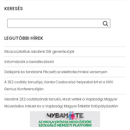
KERESÉS
LEGUTÓBBI HÍREK
Elbúcsúztattuk iskolánk 138. generációját
Információk a beiratkozásról
Diákjaink és tanáraink Pécsett az elektrotechnikai versenyen
A 3E2 osztály tanulója, Vanka Csaba első helyezést ért el a XXIV.
Genius Konferenciáján.
Iskolánk 2E2 osztályának tanulói, részt vettek a Vajdasági Magyar
Művelődési Intézet és a Vajdasági Magyar Értéktár fotópályázatán