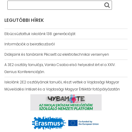
LEGUTÓBBI HÍREK
Elbúcsúztattuk iskolánk 138. generációját
Információk a beiratkozásról
Diákjaink és tanáraink Pécsett az elektrotechnikai versenyen
A 3E2 osztály tanulója, Vanka Csaba első helyezést ért el a XXIV.
Genius Konferenciáján.
Iskolánk 2E2 osztályának tanulói, részt vettek a Vajdasági Magyar
Művelődési Intézet és a Vajdasági Magyar Értéktár fotópályázatán