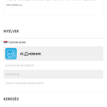
Henrietta is…
NYELVEK
Српски језик
esDnevnik teszt/test
eLearning
Javne nabavke dokumenti
KERESÉS