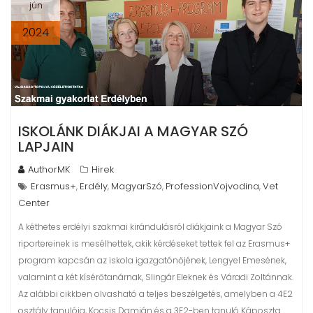
jún
2024
ISKOLÁNK DIÁKJAI A MAGYAR SZÓ
LAPJAIN
AuthorMK
Hirek
Erasmus+
Erdély
MagyarSzó
ProfessionVojvodina
Vet
,
,
,
,
Center
A kéthetes erdélyi szakmai kirándulásról diákjaink a Magyar Szó
riportereinek is mesélhettek, akik kérdéseket tettek fel az Erasmus+
program kapcsán az iskola igazgatónőjének, Lengyel Emesének,
valamint a két kísérőtanárnak, Slingár Eleknek és Váradi Zoltánnak.
Az alábbi cikkben olvasható a teljes beszélgetés, amelyben a 4E2
osztály tanulója, Kocsis Damján és a 3F2-ben tanuló Káposzta