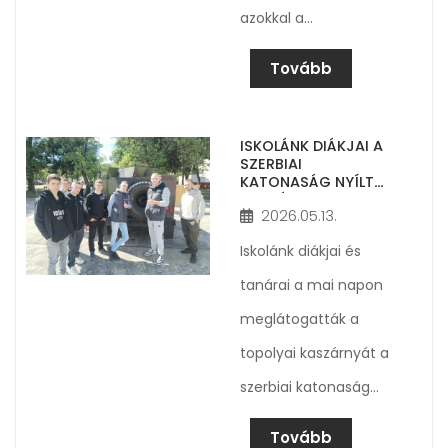
azokkal a…
Tovább
ISKOLÁNK DIÁKJAI A
SZERBIAI
KATONASÁG NYÍLT
NAPJÁN
2026.05.13.
Iskolánk diákjai és
tanárai a mai napon
meglátogatták a
topolyai kaszárnyát a
szerbiai katonaság…
Tovább