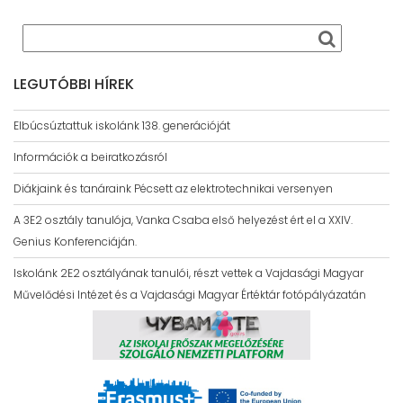
LEGUTÓBBI HÍREK
Elbúcsúztattuk iskolánk 138. generációját
Információk a beiratkozásról
Diákjaink és tanáraink Pécsett az elektrotechnikai versenyen
A 3E2 osztály tanulója, Vanka Csaba első helyezést ért el a XXIV.
Genius Konferenciáján.
Iskolánk 2E2 osztályának tanulói, részt vettek a Vajdasági Magyar
Művelődési Intézet és a Vajdasági Magyar Értéktár fotópályázatán