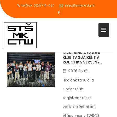
tel/fax: 024/714-434
sinjo@sinjo.edu.rs
Skip
to
content
DIÁKJAINK A CODER
KLUB TAGJAIKÉNT A
ROBOTIKA VERSENY
DÖNTŐJÉBEN
2026.05.18.
Iskolánk tanulói a
Coder Club
tagjaiként részt
vettek a Robotikai
Világverseny (WRO)