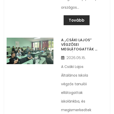
országos…
Tovább
A „CSÁKI LAJOS”
VÉGZŐSEI
MEGLÁTOGATTÁK AZ
ISKOLÁNKAT
2026.05.15.
A Csáki Lajos
Általános Iskola
végzős tanulói
ellátogattak
iskolánkba, és
megismerkedtek