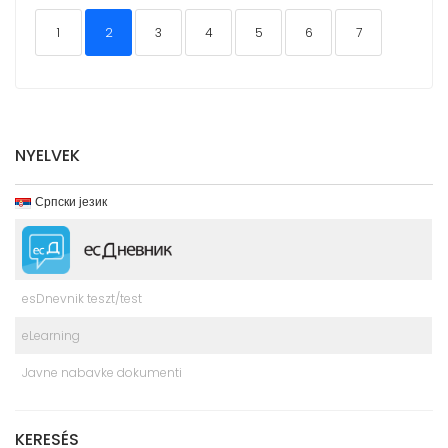
1
2
3
4
5
6
7
NYELVEK
Српски језик
esDnevnik teszt/test
eLearning
Javne nabavke dokumenti
KERESÉS