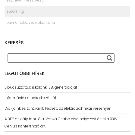
esDnevnik teszt/test
eLearning
Javne nabavke dokumenti
KERESÉS
LEGUTÓBBI HÍREK
Elbúcsúztattuk iskolánk 138. generációját
Információk a beiratkozásról
Diákjaink és tanáraink Pécsett az elektrotechnikai versenyen
A 3E2 osztály tanulója, Vanka Csaba első helyezést ért el a XXIV.
Genius Konferenciáján.