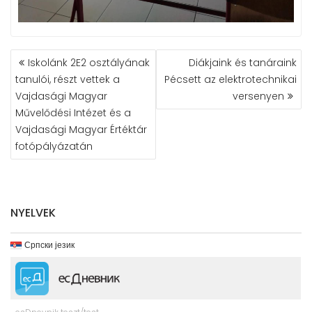
BEJEGYZÉS
Iskolánk 2E2 osztályának
Diákjaink és tanáraink
NAVIGÁCIÓ
tanulói, részt vettek a
Pécsett az elektrotechnikai
Vajdasági Magyar
versenyen
Művelődési Intézet és a
Vajdasági Magyar Értéktár
fotópályázatán
NYELVEK
Српски језик