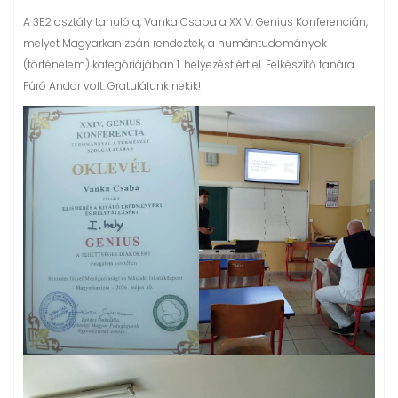
A 3E2 osztály tanulója, Vanka Csaba a XXIV. Genius Konferencián,
melyet Magyarkanizsán rendeztek, a humántudományok
(történelem) kategóriájában 1. helyezést ért el. Felkészítő tanára
Fúró Andor volt. Gratulálunk nekik!