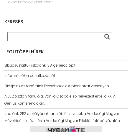
Javne nabavke dokumenti
KERESÉS
LEGUTÓBBI HÍREK
Elbúcsúztattuk iskolánk 138. generációját
Információk a beiratkozásról
Diákjaink és tanáraink Pécsett az elektrotechnikai versenyen
A 3E2 osztály tanulója, Vanka Csaba első helyezést ért el a XXIV.
Genius Konferenciáján.
Iskolánk 2E2 osztályának tanulói, részt vettek a Vajdasági Magyar
Művelődési Intézet és a Vajdasági Magyar Értéktár fotópályázatán