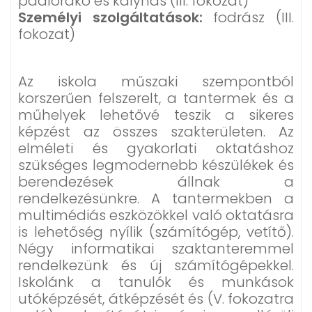
padlórakó és kályhás (III. fokozat)
Személyi szolgáltatások:
fodrász (III.
fokozat)
Az iskola műszaki szempontból
korszerűen felszerelt, a tantermek és a
műhelyek lehetővé teszik a sikeres
képzést az összes szakterületen. Az
elméleti és gyakorlati oktatáshoz
szükséges legmodernebb készülékek és
berendezések állnak a
rendelkezésünkre. A tantermekben a
multimédiás eszközökkel való oktatásra
is lehetőség nyílik (számítógép, vetítő).
Négy informatikai szaktanteremmel
rendelkezünk és új számítógépekkel.
Iskolánk a tanulók és munkások
utóképzését, átképzését és (V. fokozatra