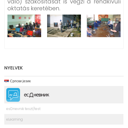
való) szakosítását is végzi a rendkívüli
oktatás keretében.
NYELVEK
Српски језик
esDnevnik teszt/test
eLearning