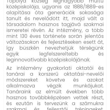
Topolya község legnagyobb múltú
középiskolája, ugyanis az 1888/1889-es
alapítása óta generációk sokasága
tanult és nevelődött itt, majd vált a
társadalom hasznos tagjává szakmai
ismeretei révén. Az intézmény, a több
mint 130 éves története során jelentős
változásokon és fejlesztéseken esett át,
így büszkén nevezhetjük térségünk
egyik legfelszereltebb és
leginnovatívabb középiskolájának.
Az intézmény gyakorlati oktatói és
tanárai a korszerű oktatási-nevelői
módszereket követve és azokat
alkalmazva végzik munkájukat.
Tanáraink az elmúlt években több
hasznos továbbképzésen vettek részt,
és ezután is tervezünk a számukra
szakmai és fejlesztői tréningeket.