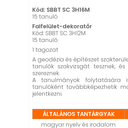
Kód: SBBT SC 3H16M
15 tanuló
Falfelület-dekoratőr
Kód: SBBT SC 3H12M
15 tanuló
1 tagozat
A geodézia és építészet szakterül
tanulók szakvizsgát tesznek, és 
szereznek.
A tanulmányok folytatására is
tanulóként továbbképezhetik mag
jelentkezni.
ÁLTALÁNOS TANTÁRGYAK
magyar nyelv és irodalom