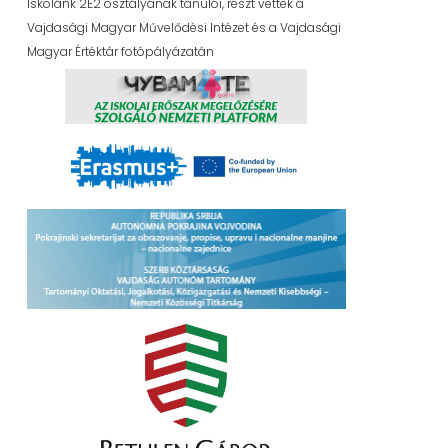
Iskolánk 2E2 osztályának tanulói, részt vettek a
Vajdasági Magyar Művelődési Intézet és a Vajdasági
Magyar Értéktár fotópályázatán