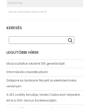
eLearning
Javne nabavke dokumenti
KERESÉS
LEGUTÓBBI HÍREK
Elbúcsúztattuk iskolánk 138. generációját
Információk a beiratkozásról
Diákjaink és tanáraink Pécsett az elektrotechnikai
versenyen
A 3E2 osztály tanulója, Vanka Csaba első helyezést
ért el a XXIV. Genius Konferenciáján.