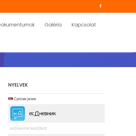
Dokumentumok
Galéria
Kapcsolat
NYELVEK
Српски језик
esDnevnik teszt/test