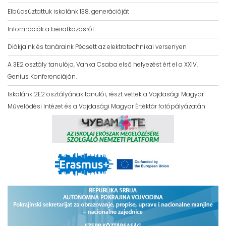
Elbúcsúztattuk iskolánk 138. generációját
Információk a beiratkozásról
Diákjaink és tanáraink Pécsett az elektrotechnikai versenyen
A 3E2 osztály tanulója, Vanka Csaba első helyezést ért el a XXIV.
Genius Konferenciáján.
Iskolánk 2E2 osztályának tanulói, részt vettek a Vajdasági Magyar
Művelődési Intézet és a Vajdasági Magyar Értéktár fotópályázatán