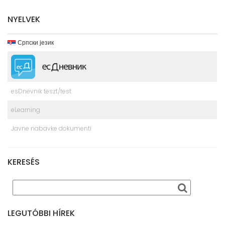
NYELVEK
Српски језик
esDnevnik teszt/test
eLearning
Javne nabavke dokumenti
KERESÉS
LEGUTÓBBI HÍREK