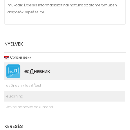
működik. Érdekes információkat hallhattunk az atomerőműben
dolgozók képzéseiről,…
NYELVEK
Српски језик
esDnevnik teszt/test
eLearning
Javne nabavke dokumenti
KERESÉS