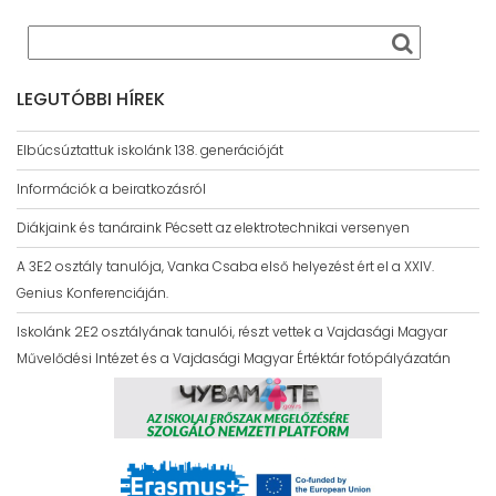
LEGUTÓBBI HÍREK
Elbúcsúztattuk iskolánk 138. generációját
Információk a beiratkozásról
Diákjaink és tanáraink Pécsett az elektrotechnikai versenyen
A 3E2 osztály tanulója, Vanka Csaba első helyezést ért el a XXIV.
Genius Konferenciáján.
Iskolánk 2E2 osztályának tanulói, részt vettek a Vajdasági Magyar
Művelődési Intézet és a Vajdasági Magyar Értéktár fotópályázatán