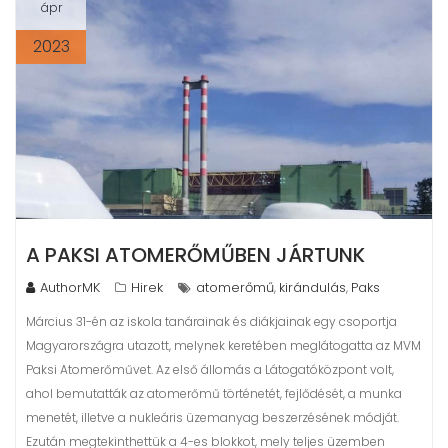
ápr
2023
A PAKSI ATOMERŐMŰBEN JÁRTUNK
AuthorMK
Hirek
atomerőmű
kirándulás
Paks
,
,
Március 31-én az iskola tanárainak és diákjainak egy csoportja
Magyarországra utazott, melynek keretében meglátogatta az MVM
Paksi Atomerőművet. Az első állomás a Látogatóközpont volt,
ahol bemutatták az atomerőmű történetét, fejlődését, a munka
menetét, illetve a nukleáris üzemanyag beszerzésének módját.
Ezután megtekinthettük a 4-es blokkot, mely teljes üzemben